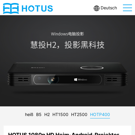
Deutsch
heiß
B5
H2
HT1500
HT2500
HOTP400
HOTUS 1080p HD Heim-Android-Projektor